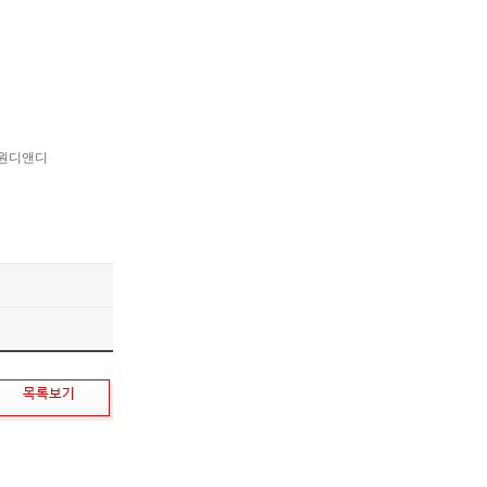
대원디앤디
목록보기