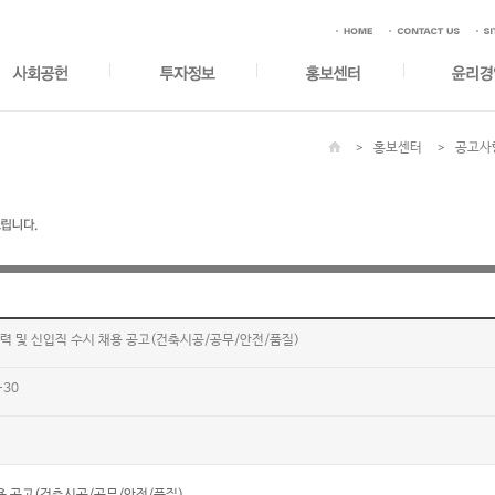
홍보센터
공고사
경력 및 신입직 수시 채용 공고(건축시공/공무/안전/품질)
-30