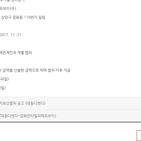
 외부시설 정비공사
프브이(주)
시 상당구 문화동 116번지 일원
2017. 11 .21
이해관계인과 개별 협의
한 금액을 산술한 금액으로 하며 합의 이후 지급
부파일)
파일)
지보상협의 공고 (대원디앤디)
(대원디앤디-문화칸타빌피에프브이)