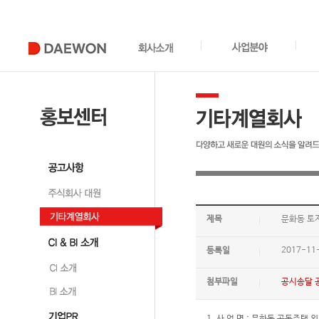
제목
문화동 토
등록일
2017-11
첨부파일
공시송달 공