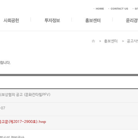
홍보센터
공고사
지보상협의 공고 (문화칸타빌PFV)
-07
고문(제2017-2900호).hwp