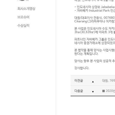
대원, 인도네시아 주택개발사업 
- 인도네시아 상장社 Jababe
- 자바베카 Industrial Par
대원(대표이사 전응식, 007680
Cikarang(그라하부아나 치카
본 사업은 인도네시아 수도 자카르타
3ha(30,639㎡)에 아파트 3
파트너인 자바베카 그룹은 인도네
네시아 증권거래소에 상장되었으며
본 협약을 통해 양사는 사업시행
한다는 계획입니다.
당사는 향후 본 사업의 성공적 
감사합니다.
이전글
대원, 7
다음글
■ 2020