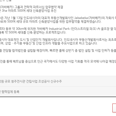
신규 진출
ka(자바베카) 그룹과 전략적 파트너십 업무협약 체결
k 인근 3ha 아파트 500여 세대 신축분양사업 추진
)은 지난 1월 13일 인도네시아의 대표적 부동산개발회사인 Jababeka(자바베카)의 자회사 PT
랑)社와 500여 세대 규모 아파트 신축분양사업을 위한 업무협약을 체결하였습니다.
 동부 약 30km에 위치한 자바베카 Industrial Park (인더스트리얼 파크) 內 골프장 옆
개 블록 약 500여 세대를 신축 분양하는 프로젝트입니다.
시아 대표적인 도시 및 산업단지 개발회사입니다. 인도네시아 부동산개발회사로서는 최초로 
, 상업ㆍ주거용 부동산 및 산업 인프라 개발을 주요사업으로 하고 있습니다.
을 전담할 합작법인을 설립할 예정이며, 빠르면 올해 상반기 중 법인 설립 및 사업 인허가 등
추진을 통해 베트남을 중심으로 인근 국가에서도 다양한 사업 기회를 적극 모색해 나아갈 예정
6억원 규모 청주전시관 건립사업 조성공사 신규수주
년 협력업체 등록